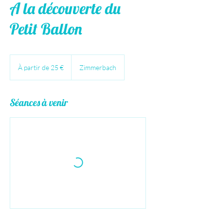
A la découverte du
Petit Ballon
À
partir
À partir de 25 €
Zimmerbach
de
25
euros
Séances à venir