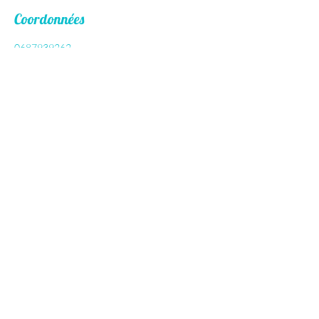
Coordonnées
0687939262
floevasion@gmail.com
Flo Evasion
floevasion@gmail.com
© 2024 par Flo Evasion. Créé avec Wix.com