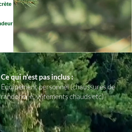
rète et
ndeur les
Ce qui n'est pas inclus :
Equipement personnel (chaussures de
randonnée, vêtements chauds etc)