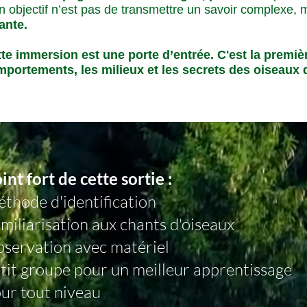
 objectif n’est pas de transmettre un savoir complexe,
ante.
te immersion est une porte d’entrée. C'est la premi
portements, les milieux et les secrets des oiseaux 
int fort de cette sortie :
thode d'identification
miliarisation aux chants d'oiseaux​
servation ​avec matériel
tit groupe pour un meilleur apprentissage
ur tout niveau