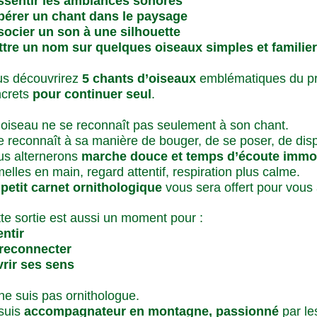
ssentir les ambiances sonores
pérer un chant dans le paysage
ocier un son à une silhouette
tre un nom sur quelques oiseaux simples et familie
s découvrirez
5 chants d’oiseaux
emblématiques du pri
ncrets
pour continuer seul
.
oiseau ne se reconnaît pas seulement à son chant.
se reconnaît à sa manière de bouger, de se poser, de disp
s alternerons
marche douce et temps d’écoute immo
elles en main, regard attentif, respiration plus calme.
n
petit carnet ornithologique
vous sera offert pour vous
te sortie est aussi u
n moment pour :
entir
 reconnecter
rir ses sens
ne suis pas ornithologue.
suis
accompagnateur en montagne, passionné
par le