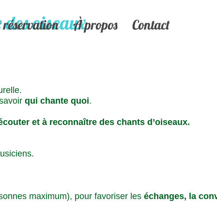
e des oiseaux
réservation
À propos
Contact
relle.
 savoir
qui chante quoi
.
écouter et à reconnaître des chants d’oiseaux.
usiciens.
sonnes maximum), pour favoriser les
échanges, la conv