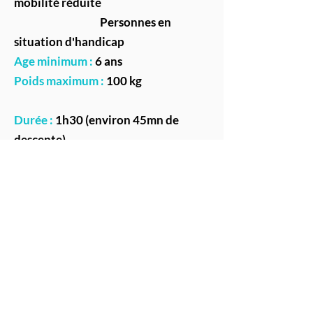
mobilité réduite
Personnes en
situation d'handicap
Age minimum :
6 ans
Poids maximum :
100 kg
Durée :
1h30 (environ 45mn de
descente)
Point de départ :
Parking salle des
sports à Muhlbach sur Munster
Matériel à prévoir :
Chaussures fermées (chaussures de
ville, tong et claquettes sont
interdite)
Vêtements adaptés aux conditions
météorologique