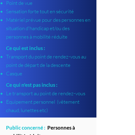
Point de vue
Sensation forte tout en sécurité
Matériel prévue pour des personnes en
situation d'handicap et/ou des
personnes à mobilité réduite
Ce qui est inclus :
Transport du point de rendez-vous au
point de départ de la descente
Casque
Ce qui n'est pas inclus :
Le transport au point de rendez-vous
Equipement personnel (vêtement
chaud, lunettes etc)
Public concerné :
Personnes à