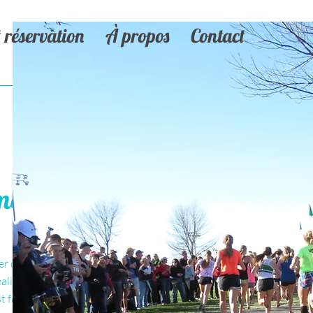
réservation
À propos
Contact
ment
er ces
éaliser un plan
t fait pour vous