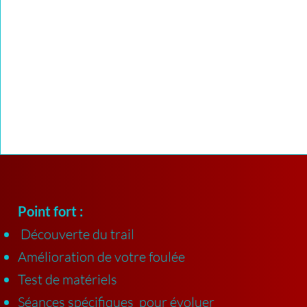
Point fort :
Découverte du trail
Amélioration de votre foulée
Test de matériels
Séances spécifiques pour évoluer