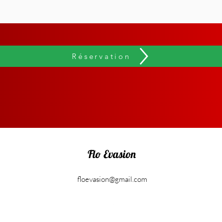
Réservation
Flo Evasion
floevasion@gmail.com