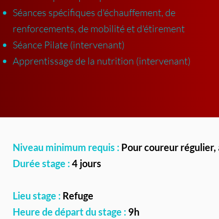
Séances spécifiques d'échauffement, de
renforcements, de mobilité et d'étirement
Séance Pilate (intervenant)
Apprentissage de la nutrition (intervenant)
Niveau minimum requis :
Pour coureur régulier, 
Durée stage :
4 jours
Lieu stage :
Refuge
Heure de départ du stage :
9h