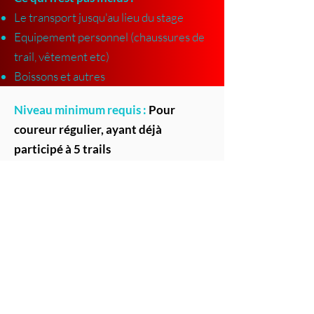
Le transport jusqu'au lieu du stage
Equipement personnel (chaussures de
trail, vêtement etc)
Boissons et autres
Niveau minimum requis :
Pour
coureur régulier, ayant déjà
participé à 5 trails
Durée stage :
4 jours
Lieu stage :
Refuge
Heure de départ du stage :
9h
Matériel à prévoir :
Chaussures de trail
Vêtements de sport adapté aux
conditions météorologique