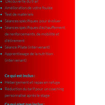
Découverte du trail
Amélioration de votre foulée
Test de matériels
Séances spécifiques pour évoluer
Séances spécifiques d'échauffement,
de renforcements, de mobilité et
d'étirement
Séance Pilate (intervenant)
Apprentissage de la nutrition
(intervenant)
Ce qui est inclus :
Hébergement et repas en refuge
Réduction du tarif pour un coaching
personnalisé après le stage
Ce qui n'est pas inclus :