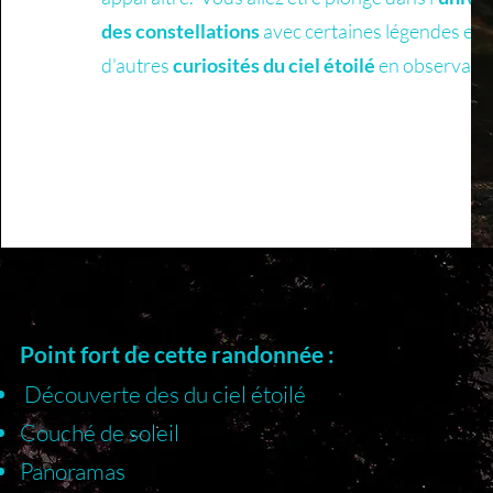
des constellations
avec certaines légendes et 
d'autres
curiosités du ciel étoilé
en observatio
Point fort de cette randonnée :
Découverte des du ciel étoilé
Couché de soleil
Panoramas