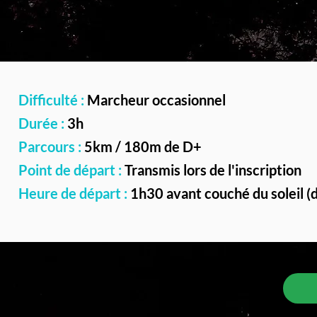
Difficulté :
Marcheur occasionnel
Durée :
3h
Parcours :
5km / 180m de D+
Point de départ :
Transmis lors de l'inscription
Heure de départ :
1h30 avant couché du soleil (dé