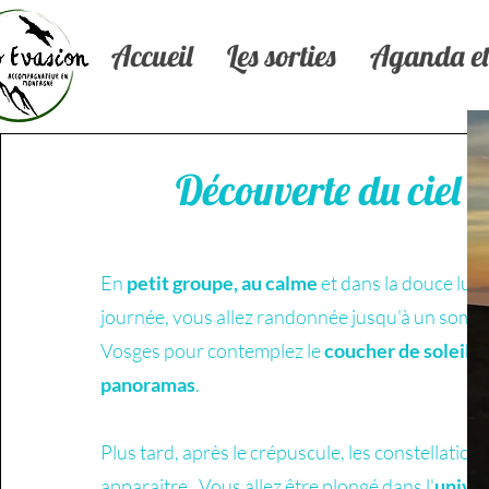
Accueil
Les sorties
Aganda et 
Découverte du ciel é
En
petit groupe,
au calme
et dans la douce lumi
journée, vous allez randonnée jusqu'à un som
Vosges pour contemplez le
coucher de soleil
a
panoramas
.
Plus tard, après le crépuscule, les constellati
apparaitre. Vous allez être plongé dans l'
univer