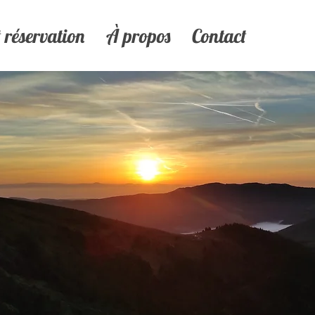
réservation
À propos
Contact
toilé
ère de fin de
met des Hautes
vec de
magnifiques
ons commenceront à
s extraordinaire